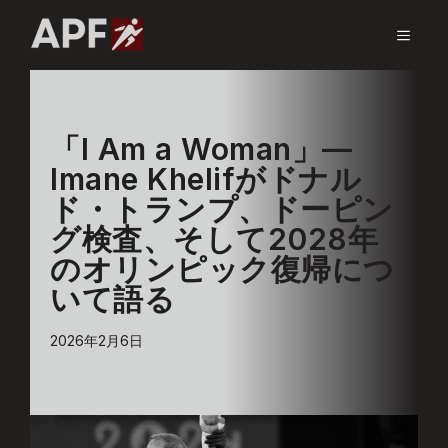
コ
ン
メ
テ
ン
ニ
ツ
へ
「I Am a Woman」—
ス
ュ
Imane Khelifがドナル
キ
ド・トランプ、ドーピン
ッ
ー
プ
グ検査、そして2028年
のオリンピック復帰につ
いて語る
2026年2月6日