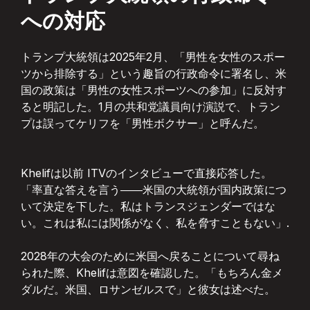
への対応
トランプ大統領は2025年2月、「男性を女性のスポー
ツから排除する」という趣旨の行政命令に署名し、米
国の政策は「男性の女性スポーツへの参加」に反対す
ると明記した。1月の共和党議員向け演説で、トラン
プは誤ってケリフを「男性ボクサー」と呼んだ。
Khelifは以前 ITVのインタビューで直接応答した。
「率直な答えを言う――米国の大統領が国内政策につ
いて決定を下した。私はトランスジェンダーではな
い。これは私には関係がなく、私を脅すこともない」.
2028年の大会のために米国へ戻ることについて尋ね
られた際、Khelifは意図を確認した。「もちろん金メ
ダルだ。米国、ロサンゼルスで」と彼女は述べた。