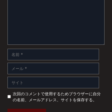
ン
ト
名
前
メ
ー
ル
サ
イ
ト
次回のコメントで使用するためブラウザーに自分
の名前、メールアドレス、サイトを保存する。