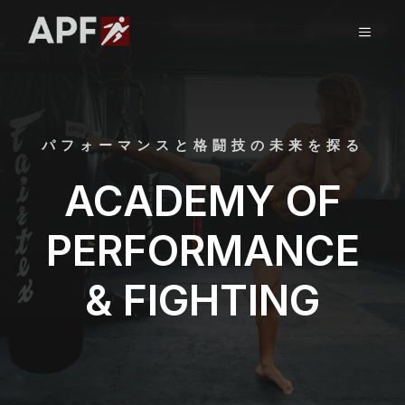
コ
ン
メ
テ
ン
ニ
ツ
へ
ス
ュ
パフォーマンスと格闘技の未来を探る
キ
ッ
ACADEMY OF
ー
プ
PERFORMANCE
& FIGHTING