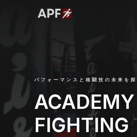
コ
ン
テ
ン
ツ
へ
ス
キ
ッ
プ
パフォーマンスと格闘技の未来を探
ACADEMY 
FIGHTING