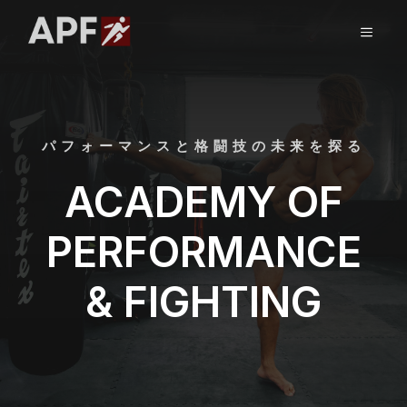
コ
ン
メ
テ
ン
ニ
ツ
へ
ス
ュ
パフォーマンスと格闘技の未来を探る
キ
ッ
ACADEMY OF
ー
プ
PERFORMANCE
& FIGHTING