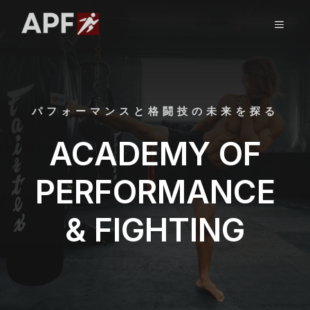
コ
ン
メ
テ
ン
ニ
ツ
へ
ス
ュ
パフォーマンスと格闘技の未来を探る
キ
ッ
ACADEMY OF
ー
プ
PERFORMANCE
& FIGHTING