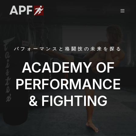
コ
ン
メ
テ
ン
ニ
ツ
へ
ス
ュ
パフォーマンスと格闘技の未来を探る
キ
ッ
ACADEMY OF
ー
プ
PERFORMANCE
& FIGHTING