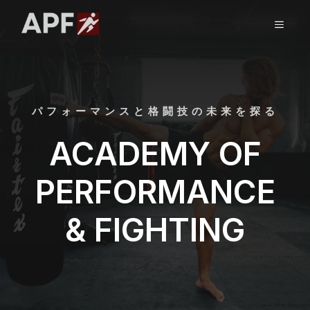
コ
ン
メ
テ
ン
ニ
ツ
へ
ス
ュ
パフォーマンスと格闘技の未来を探る
キ
ッ
ACADEMY OF
ー
プ
PERFORMANCE
& FIGHTING